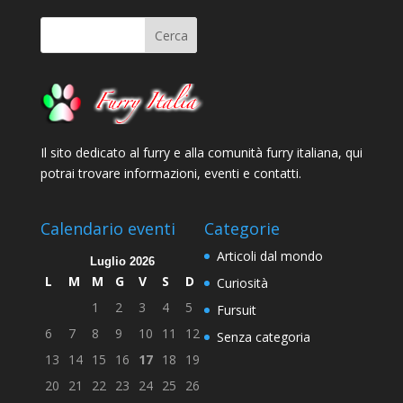
Il sito dedicato al furry e alla comunità furry italiana, qui
potrai trovare informazioni, eventi e contatti.
Calendario eventi
Categorie
Articoli dal mondo
Luglio 2026
L
M
M
G
V
S
D
Curiosità
1
2
3
4
5
Fursuit
6
7
8
9
10
11
12
Senza categoria
13
14
15
16
17
18
19
20
21
22
23
24
25
26