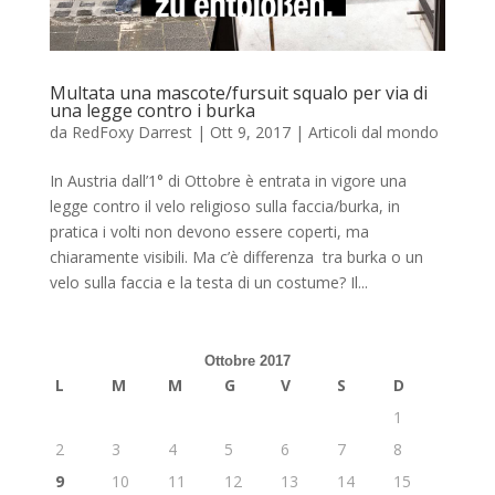
Multata una mascote/fursuit squalo per via di
una legge contro i burka
da
RedFoxy Darrest
|
Ott 9, 2017
|
Articoli dal mondo
In Austria dall’1° di Ottobre è entrata in vigore una
legge contro il velo religioso sulla faccia/burka, in
pratica i volti non devono essere coperti, ma
chiaramente visibili. Ma c’è differenza tra burka o un
velo sulla faccia e la testa di un costume? Il...
Ottobre 2017
L
M
M
G
V
S
D
1
2
3
4
5
6
7
8
9
10
11
12
13
14
15