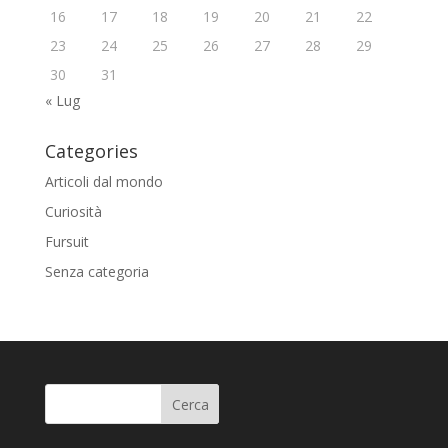
16
17
18
19
20
21
22
23
24
25
26
27
28
29
30
31
« Lug
Categories
Articoli dal mondo
Curiosità
Fursuit
Senza categoria